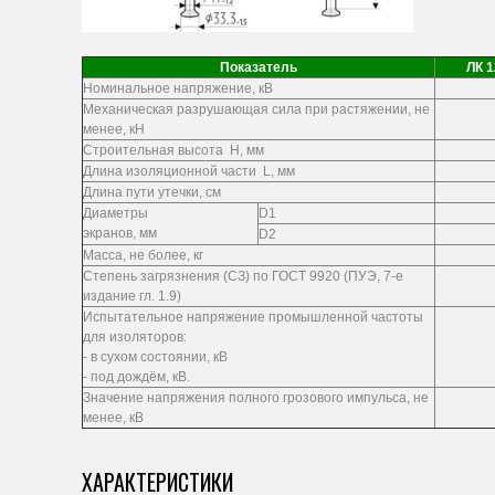
Показатель
ЛК 1
Номинальное напряжение, кВ
Механическая разрушающая сила при растяжении, не
менее, кН
Строительная высота Н, мм
Длина изоляционной части L, мм
Длина пути утечки, см
Диаметры
D1
экранов, мм
D2
Масса, не более, кг
Степень загрязнения (СЗ) по ГОСТ 9920 (ПУЭ, 7-е
издание гл. 1.9)
Испытательное напряжение промышленной частоты
для изоляторов:
- в сухом состоянии, кВ
- под дождём, кВ.
Значение напряжения полного грозового импульса, не
менее, кВ
ХАРАКТЕРИСТИКИ