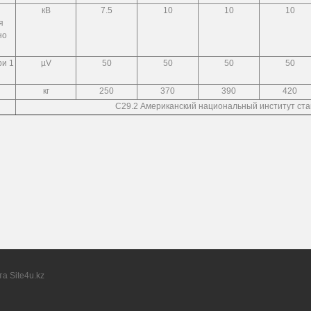
кВ
7.5
10
10
10
я
но
ри 1
µV
50
50
50
50
кг
250
370
390
420
С29.2 Американский национальный институт ст
та
Site4u.kz