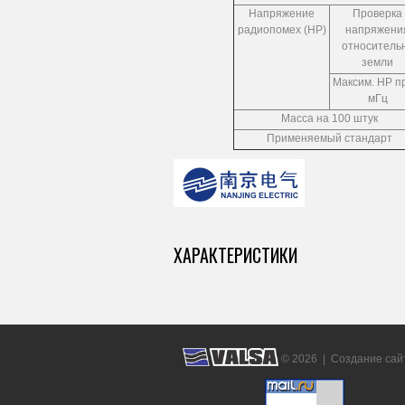
Напряжение
Проверка
радиопомех (НР)
напряжени
относитель
земли
Максим. НР п
мГц
Масса на 100 штук
Применяемый стандарт
ХАРАКТЕРИСТИКИ
© 2026 |
Создание сай