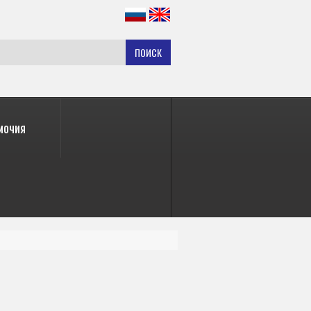
ПОИСК
мочия