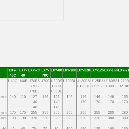
LXY-
LXY-
LXY-70
LXY-
LXY-80
LXY-100
LXY-120
LXY-125
LXY-160
LXY-2
40C
40
70C
U40C
U40B
U70BS
U70C
U80BS
U100BL
U120BS
U125BS
U160BS
U210
U70B
U80B
U120BL
U125BL
U160BL
U210B
U70BL
U80BL
mm
140
110
127
146
127
146
146
146
146
155
140
140
170
170
170
170
146
146
mm
175
175
255
255
255
255
255
255
280
280
mm
190
190
320
320
320
320
320
320
380
380
кН
40
40
70
70
80
100
120
125
160
160