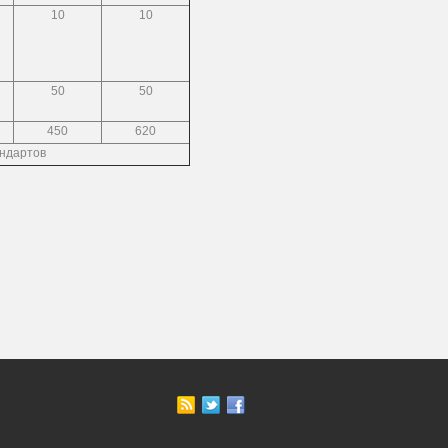
10
10
50
50
450
620
андартов