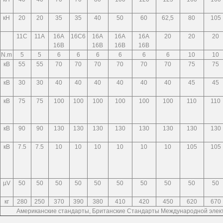
кН
20
20
35
35
40
50
60
62,5
80
105
11C
11A
16A
16C6
16A
16A
16A
20
20
20
16B
16B
16B
16B
N.m
5
5
6
6
6
6
6
6
10
10
кВ
55
55
70
70
70
70
70
70
75
75
кВ
30
30
40
40
40
40
40
40
45
45
кВ
75
75
100
100
100
100
100
100
110
110
кВ
90
90
130
130
130
130
130
130
130
130
кВ
7.5
7.5
10
10
10
10
10
10
105
105
µV
50
50
50
50
50
50
50
50
50
50
кг
280
250
370
390
380
410
420
450
620
670
Американские стандарты, Британские Стандарты Международной элек