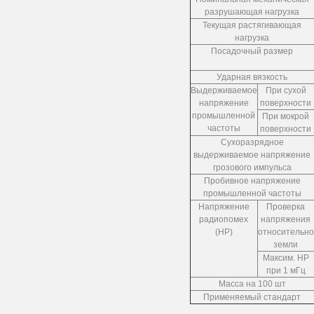
разрушающая нагрузка
Текущая растягивающая
нагрузка
Посадочный размер
Ударная вязкость
Выдерживаемое
При сухой
напряжение
поверхности
промышленной
При мокрой
частоты
поверхности
Сухоразрядное
выдерживаемое напряжение
грозового импульса
Пробивное напряжение
промышленной частоты
Напряжение
Проверка
радиопомех
напряжения
(НР)
относительно
земли
Максим. НР
при 1 мГц
Масса на 100 шт
Применяемый стандарт