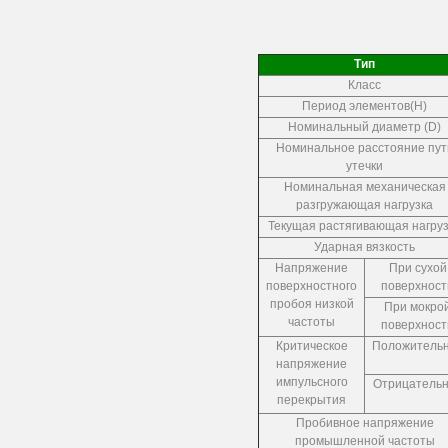
Тип
Класс
Период элементов(Н)
Номинальный диаметр (D)
Номинальное расстояние пут
утечки
Номинальная механическая
разгружающая нагрузка
Текущая растягивающая нагру
Ударная вязкость
Напряжение
При сухой
поверхностного
поверхност
пробоя низкой
При мокро
частоты
поверхност
Критическое
Положитель
напряжение
импульсного
Отрицатель
перекрытия
Пробивное напряжение
промышленной частоты