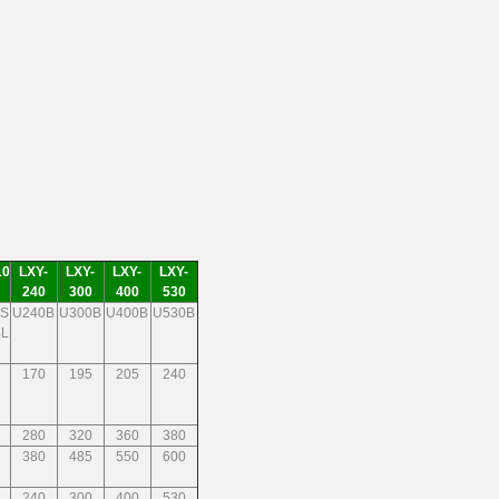
10
LXY-
LXY-
LXY-
LXY-
240
300
400
530
BS
U240B
U300B
U400B
U530B
L
170
195
205
240
280
320
360
380
380
485
550
600
240
300
400
530