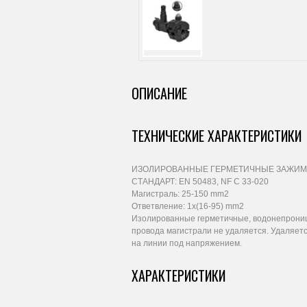
ОПИСАНИЕ
ТЕХНИЧЕСКИЕ ХАРАКТЕРИСТИКИ
ИЗОЛИРОВАННЫЕ ГЕРМЕТИЧНЫЕ ЗАЖИМ С А
СТАНДАРТ: EN 50483, NF C 33-020
Магистраль: 25-150 mm2
Ответвление: 1x(16-95) mm2
Изолированные герметичные, водонепрониц
провода магистрали не удаляется. Удаляет
на линии под напряжением.
ХАРАКТЕРИСТИКИ