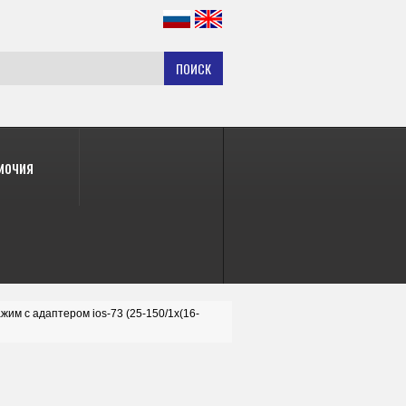
ПОИСК
мочия
им с адаптером ios-73 (25-150/1x(16-